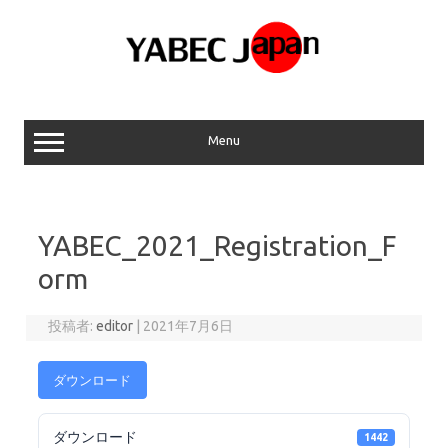
コ
ン
テ
ン
ツ
へ
ス
キ
ッ
プ
Menu
YABEC_2021_Registration_F
orm
投稿者:
editor
|
2021年7月6日
ダウンロード
ダウンロード
1442